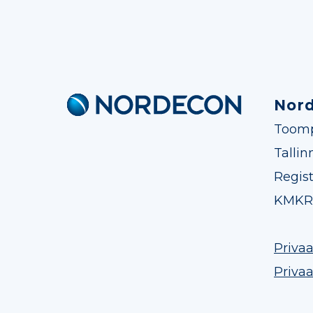
Nor
Nordecon
Toomp
Tallin
Regis
KMKR 
Privaa
Priva