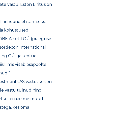
tete vastu. Eston Ehitus on
1 ärihoone ehitamiseks.
 ja kohustused
KOBE Asset 1 OÜ (praeguse
Nordecon International
lding OÜ-ga seotud
il, mis viitab osapoolte
nud.“
estments AS vastu, kes on
tele vastu tulnud ning
hetkel ei näe me muud
astega, kes oma