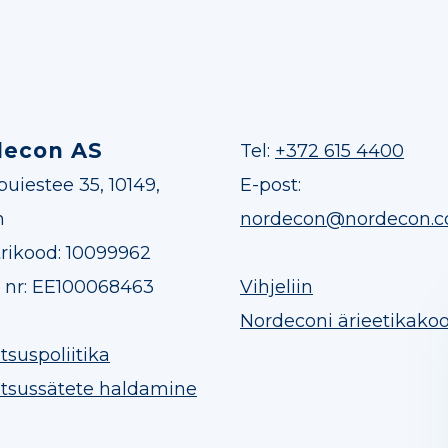
decon AS
Tel:
+372 615 4400
uiestee 35, 10149,
E-post:
n
nordecon@nordecon.
trikood: 10099962
nr: EE100068463
Vihjeliin
Nordeconi ärieetikako
tsuspoliitika
atsussätete haldamine