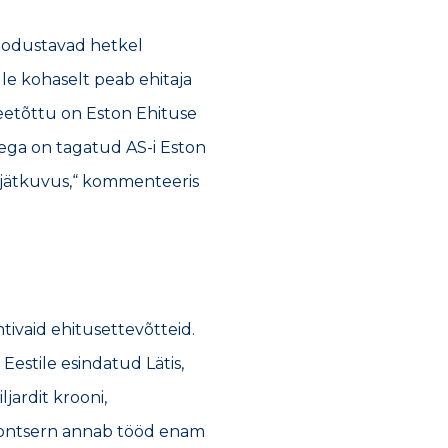
oodustavad hetkel
lle kohaselt peab ehitaja
eetõttu on Eston Ehituse
lega on tagatud AS-i Eston
e jätkuvus,“ kommenteeris
ivaid ehitusettevõtteid.
estile esindatud Lätis,
jardit krooni,
 Kontsern annab tööd enam