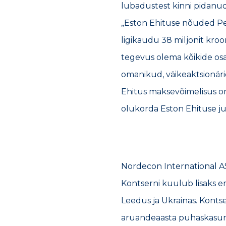
lubadustest kinni pidanud 
„Eston Ehituse nõuded Pe
ligikaudu 38 miljonit kroo
tegevus olema kõikide osa
omanikud, väikeaktsionäri
Ehitus maksevõimelisus om
olukorda Eston Ehituse juh
Nordecon International AS
Kontserni kuulub lisaks em
Leedus ja Ukrainas. Kontse
aruandeaasta puhaskasum 1