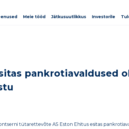
eenused
Meie tööd
Jätkusuutlikkus
Investorile
Tul
itas pankrotiavaldused ol
stu
ntserni tütarettevõte AS Eston Ehitus esitas pankrotiava