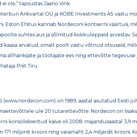
ei ole,“ täpsustas Jaano Vink.
terburi Ärikvartal OÜ ja KOBE Investments AS vastu m
ni. Eston Ehitus kannab Nordeconi kontserni väärtusi, mi
poolte suhtes aus ja sõlmitud kokkuleppeid arvestav. S
d kaasa arvatud, omalt poolt vastu võtnud otsuseid, mil
a allhankijate ja töötajate ees ning ettevõtte tegevus
ataja Priit Tiru.
 (www.nordecon.com) on 1989. aastal asutatud Eesti juht
aettevõttele üle 20 tütarettevõtte. Nordecon on lisaks E
rni konsolideeritud käive oli 2008. majandusaastal 3,9 mil
71 miljonit krooni ning varamaht 2,4 miljardit krooni.