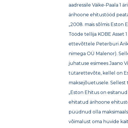
aadressile Väike-Paala 1 ä
ärihoone ehitustööd peat
„2008. mais sõlmis Eston 
Tööde tellija KOBE Asset 
ettevõttele Peterburi Är
nimega OÜ Malenor). Sell
juhatuse esimees Jaano Vi
tütarettevõte, kellel on E
maksejõuetusele. Sellest 
„Eston Ehitus on esitanud
ehitatud ärihoone ehitustö
püüdnud olla maksimaalse
võimalust oma huvide kait