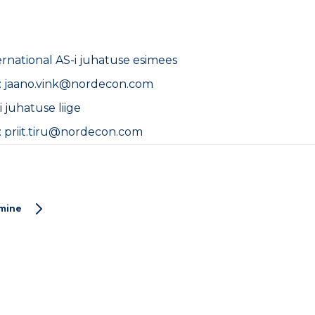
rnational AS-i juhatuse esimees
st: jaano.vink@nordecon.com
i juhatuse liige
t: priit.tiru@nordecon.com
mine