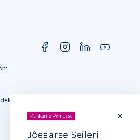
com
odeks
Puhkama Pärnusse
Jõeäärse Seileri