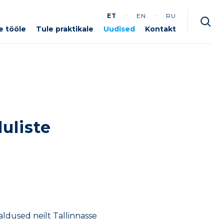
ET
EN
RU
e tööle
Tule praktikale
Uudised
Kontakt
uliste
ldused neilt Tallinnasse