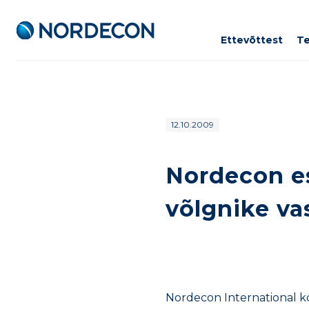
Ettevõttest
T
Nordecon
Liigu
12.10.2009
sisu
juurde
Nordecon es
võlgnike va
Nordecon International ko