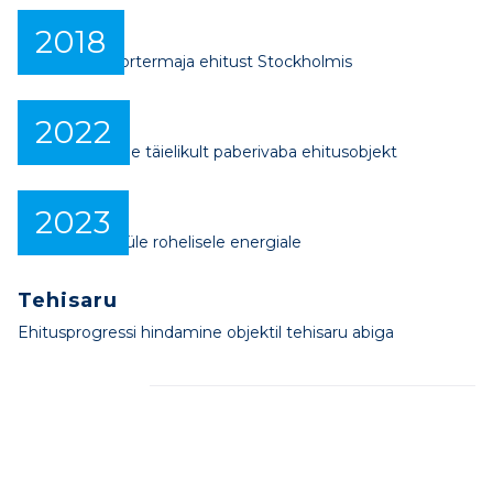
Rootsi
2018
Alustatakse kortermaja ehitust Stockholmis
Digi
2022
Valmib esimene täielikult paberivaba ehitusobjekt
Rohe
2023
Kontsern läks üle rohelisele energiale
Tehisaru
Ehitusprogressi hindamine objektil tehisaru abiga