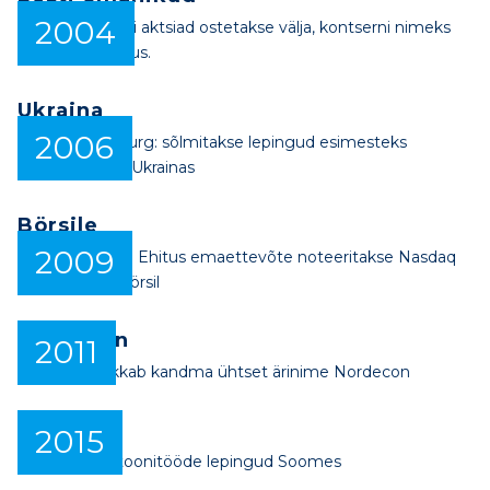
2004
Soome partneri aktsiad ostetakse välja, kontserni nimeks
saab Eesti Ehitus.
Ukraina
2006
Esimene välisturg: sõlmitakse lepingud esimesteks
ehitustöödeks Ukrainas
Börsile
2009
Kontserni Eesti Ehitus emaettevõte noteeritakse Nasdaq
OMX Tallinna börsil
Nordecon
2011
Kontsern hakkab kandma ühtset ärinime Nordecon
Soome
2015
Esimesed betoonitööde lepingud Soomes