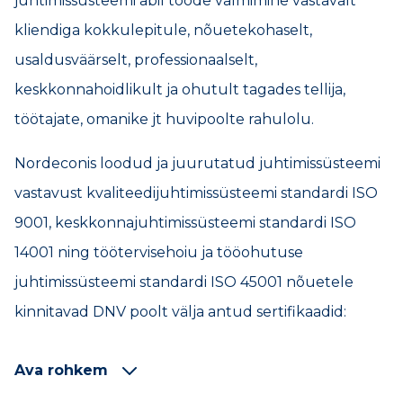
juhtimissüsteemi abil tööde valmimine vastavalt
kliendiga kokkulepitule, nõuetekohaselt,
usaldusväärselt, professionaalselt,
keskkonnahoidlikult ja ohutult tagades tellija,
töötajate, omanike jt huvipoolte rahulolu.
Nordeconis loodud ja juurutatud juhtimissüsteemi
vastavust kvaliteedijuhtimissüsteemi standardi ISO
9001, keskkonnajuhtimissüsteemi standardi ISO
14001 ning töötervisehoiu ja tööohutuse
juhtimissüsteemi standardi ISO 45001 nõuetele
kinnitavad DNV poolt välja antud sertifikaadid:
Ava rohkem