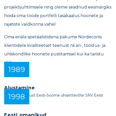
projektijuhtimisele ning oleme seadnud eesmärgiks
hoida oma tööde portfelli tasakaalus hoonete ja
rajatiste valdkonna vahel.
Oma eriala spetsialistidena pakume Nordeconis
klientidele kvaliteetset teenust nii äri-, tööstus- ja
ühiskondlike hoonete püstitamisel kui ka taristu
alal.
1989
Alustamine
1998
Alustab tegevust Eesti-Soome ühisettevõte SRV Eesti
Ehitus OÜ
Eesti omanikud