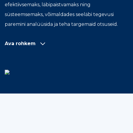
efektiivsemaks, läbipaistvamaks ning
süsteemsemaks, võimaldades seeläbi tegevusi
paremini analüüsida ja teha targemaid otsuseid.
Ava rohkem