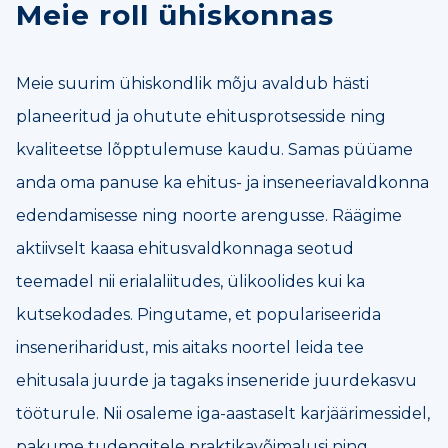
Meie roll ühiskonnas
Meie suurim ühiskondlik mõju avaldub hästi
planeeritud ja ohutute ehitusprotsesside ning
kvaliteetse lõpptulemuse kaudu. Samas püüame
anda oma panuse ka ehitus- ja inseneeriavaldkonna
edendamisesse ning noorte arengusse. Räägime
aktiivselt kaasa ehitusvaldkonnaga seotud
teemadel nii erialaliitudes, ülikoolides kui ka
kutsekodades. Pingutame, et populariseerida
inseneriharidust, mis aitaks noortel leida tee
ehitusala juurde ja tagaks inseneride juurdekasvu
tööturule. Nii osaleme iga-aastaselt karjäärimessidel,
pakume tudengitele praktikavõimalusi ning