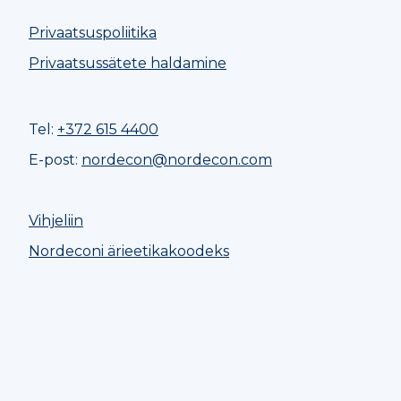
Privaatsuspoliitika
Privaatsussätete haldamine
Tel:
+372 615 4400
E-post:
nordecon@nordecon.com
Vihjeliin
Nordeconi ärieetikakoodeks