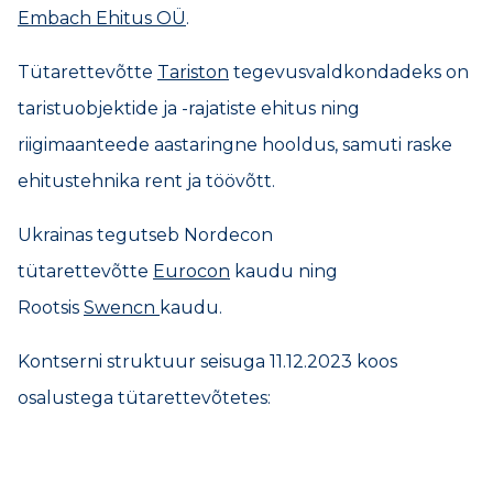
Embach Ehitus OÜ
.
Tütarettevõtte
Tariston
tegevusvaldkondadeks on
taristuobjektide ja -rajatiste ehitus ning
riigimaanteede aastaringne hooldus, samuti raske
ehitustehnika rent ja töövõtt.
Ukrainas tegutseb Nordecon
tütarettevõtte
Eurocon
kaudu ning
Rootsis
Swencn
kaudu.
Kontserni struktuur seisuga 11.12.2023 koos
osalustega tütarettevõtetes: