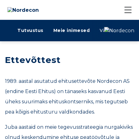
Nordecon
Liigu
sisu
Tutvustus
Meie inimesed
Väärtused
K
juurde
Ettevõttest
1989. aastal asutatud ehitusettevõte Nordecon AS
(endine Eesti Ehitus) on tänaseks kasvanud Eesti
üheks suurimaks ehituskontserniks, mis tegutseb
pea kõigis ehitusturu valdkondades.
Juba aastaid on meie tegevusstrateegia nurgakiviks
olnud keskendumine ehituse peatöövõtule ja