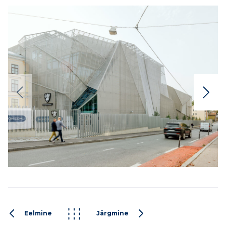
Eelmine
Järgmine