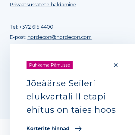
Privaatsussätete haldamine
Tel:
+372 615 4400
E-post:
nordecon@nordecon.com
Vihjeliin
Puhkama Pärnusse
Nordeconi ärieetikakoodeks
Jõeäärse Seileri
elukvartali II etapi
ehitus on täies hoos
Korterite hinnad
KÕIK ÕIGUSED KAITSTUD 2026