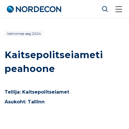
Nordecon
Liigu
Valmimise aeg 2024
sisu
juurde
Kaitsepolitseiameti
peahoone
Tellija: Kaitsepolitseiamet
Asukoht: Tallinn